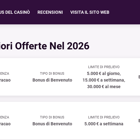
S DEL CASINÒ
RECENSIONI
VISITA IL SITO WEB
ori Offerte Nel 2026
LIMITE DI PRELIEVO
5.000 € al giorno,
CENZA
TIPO DI BONUS
racao
Bonus di Benvenuto
15.000 € a settimana,
30.000 € al mese
CENZA
TIPO DI BONUS
LIMITE DI PRELIEVO
racao
Bonus di Benvenuto
5.000 € a settimana