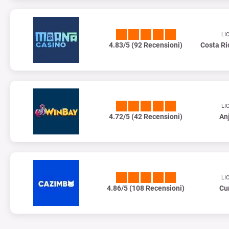
LI
4.83/5 (92 Recensioni)
Costa Ri
LI
4.72/5 (42 Recensioni)
An
LI
4.86/5 (108 Recensioni)
Cu