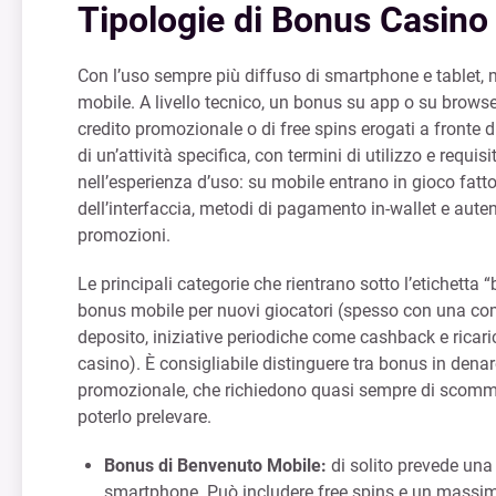
Tipologie di Bonus Casino
Con l’uso sempre più diffuso di smartphone e tablet,
mobile. A livello tecnico, un bonus su app o su browse
credito promozionale o di free spins erogati a fronte di
di un’attività specifica, con termini di utilizzo e requi
nell’esperienza d’uso: su mobile entrano in gioco fatto
dell’interfaccia, metodi di pagamento in-wallet e aut
promozioni.
Le principali categorie che rientrano sotto l’etichetta
bonus mobile per nuovi giocatori (spesso con una co
deposito, iniziative periodiche come cashback e ricari
casino). È consigliabile distinguere tra bonus in denar
promozionale, che richiedono quasi sempre di scommet
poterlo prelevare.
Bonus di Benvenuto Mobile:
di solito prevede una
smartphone. Può includere free spins e un massima