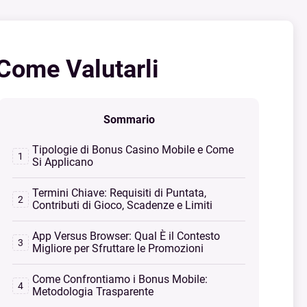
Come Valutarli
Sommario
Tipologie di Bonus Casino Mobile e Come
Si Applicano
Termini Chiave: Requisiti di Puntata,
Contributi di Gioco, Scadenze e Limiti
App Versus Browser: Qual È il Contesto
Migliore per Sfruttare le Promozioni
Come Confrontiamo i Bonus Mobile:
Metodologia Trasparente