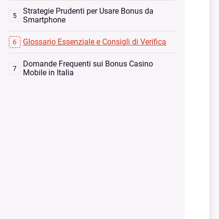
Strategie Prudenti per Usare Bonus da
Smartphone
Glossario Essenziale e Consigli di Verifica
Domande Frequenti sui Bonus Casino
Mobile in Italia