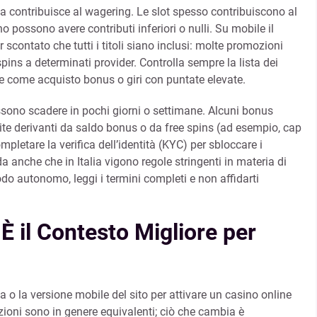
a contribuisce al wagering. Le slot spesso contribuiscono al
o possono avere contributi inferiori o nulli. Su mobile il
 scontato che tutti i titoli siano inclusi: molte promozioni
spins a determinati provider. Controlla sempre la lista dei
ure come acquisto bonus o giri con puntate elevate.
sono scadere in pochi giorni o settimane. Alcuni bonus
cite derivanti da saldo bonus o da free spins (ad esempio, cap
pletare la verifica dell’identità (KYC) per sbloccare i
a anche che in Italia vigono regole stringenti in materia di
o autonomo, leggi i termini completi e non affidarti
 il Contesto Migliore per
 o la versione mobile del sito per attivare un casino online
ozioni sono in genere equivalenti; ciò che cambia è