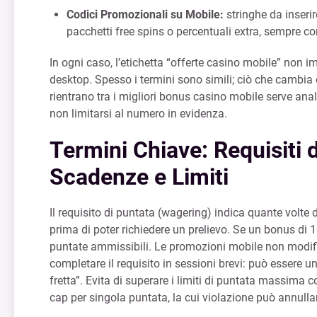
Codici Promozionali su Mobile:
stringhe da inserire
pacchetti free spins o percentuali extra, sempre con 
In ogni caso, l’etichetta “offerte casino mobile” non 
desktop. Spesso i termini sono simili; ciò che cambia è 
rientrano tra i migliori bonus casino mobile serve analiz
non limitarsi al numero in evidenza.
Termini Chiave: Requisiti d
Scadenze e Limiti
Il requisito di puntata (wagering) indica quante volte 
prima di poter richiedere un prelievo. Se un bonus di 
puntate ammissibili. Le promozioni mobile non modifi
completare il requisito in sessioni brevi: può essere u
fretta”. Evita di superare i limiti di puntata massima 
cap per singola puntata, la cui violazione può annullare