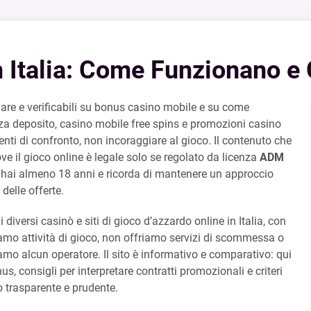
 Italia: Come Funzionano e 
are e verificabili su bonus casino mobile e su come
nza deposito, casino mobile free spins e promozioni casino
enti di confronto, non incoraggiare al gioco. Il contenuto che
ve il gioco online è legale solo se regolato da licenza
ADM
 hai almeno 18 anni e ricorda di mantenere un approccio
delle offerte.
i diversi casinò e siti di gioco d’azzardo online in Italia, con
amo attività di gioco, non offriamo servizi di scommessa o
mo alcun operatore. Il sito è informativo e comparativo: qui
s, consigli per interpretare contratti promozionali e criteri
o trasparente e prudente.